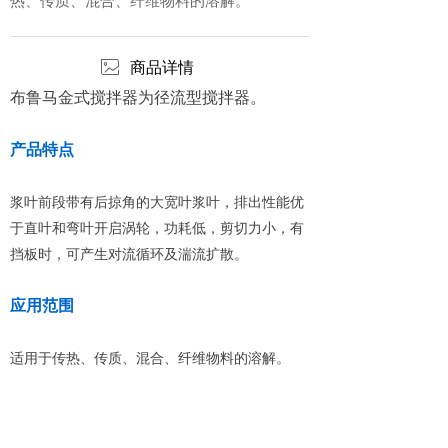
热、传质、混合、纤维物料的溶解。
ꂈ
商品详情
布鲁马金式搅拌器为径流型搅拌器。
产品特点
浆叶前段带有后掠角的大宽叶浆叶，排出性能优
于直叶和弯叶开启涡轮，功耗低，剪切力小，有
挡板时，可产生对流循环及湍流扩散。
应用范围
适用于传热、传质、混合、纤维物料的溶解。